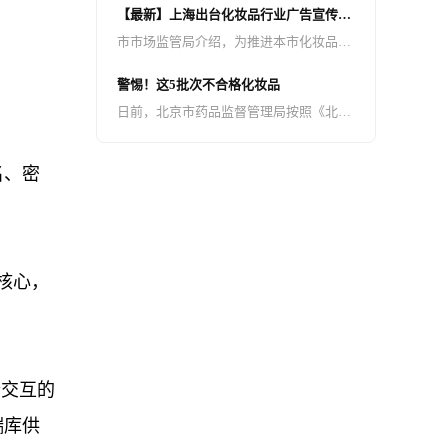
【最新】上海出台化妆品行业广告宣传合
义或不完整的内容，并插入诱导性小程序
规指引
市市场监管局介绍，为推进本市化妆品产
卡片、图片、文字链接，引导用户点击跳
业健康规范发展，发挥广告对化妆品品牌
转至无关或无效页面进行广告诱骗点击。
警惕！这5批次不合格化妆品
建设的作用，日前，上海市市场监管局、
这种违规导流行为损害用户的阅读体验，
日前，北京市药品监督管理局按照《北京
上海市药品监管局根据《广告法》《化妆
骗取广告收益，严重扰乱了平台的健康生
市2023年药品（含药包材）、医疗器械、
品监督管理条例》等法律法规以及化妆品
态。
化妆品质量抽查检验工作实施方案》，组
名、密
广告监管执法实践，联合制定出台《上海
织对全市化妆品生产环节（含注册人、备
市化妆品行业广告宣传合规指引》。
案人、境内责任人）及互联网开展了监督
抽检工作，共完成监督抽检1600批。现将
已核查过的5批次不合格产品（详见附
核心，
件）予以公告。
行交互的
端库供