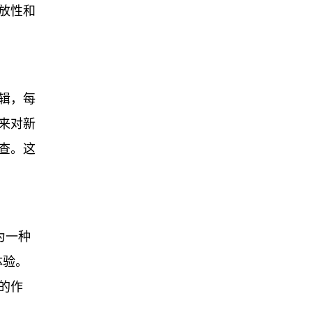
放性和
辑，每
I来对新
查。这
作为一种
体验。
的作