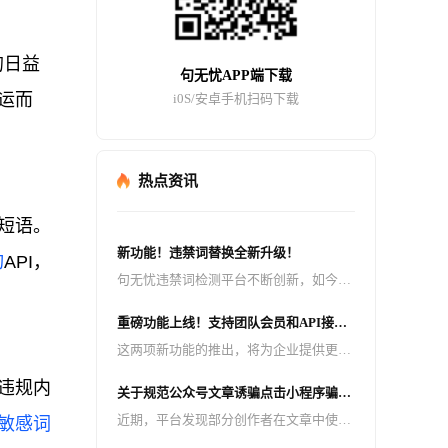
的日益
句无忧APP端下载
应运而
i0S/安卓手机扫码下载
热点资讯
短语。
新功能！违禁词替换全新升级！
询
API，
句无忧违禁词检测平台不断创新，如今迎
来了重大升级 —— 检测出来的违禁词可
重磅功能上线！支持团队会员和API接
以一键替换成拼音、同音词、emoji 表
口，助力企业高效管理与智能检测！
这两项新功能的推出，将为企业提供更加
情、火星文、* 号等多种形式！
高效、便捷的违禁词检测服务，助力企业
违规内
关于规范公众号文章诱骗点击小程序骗取
轻松应对内容合规挑战。
广告收益行为的公告
近期，平台发现部分创作者在文章中使用
敏感词
不完全或擦边的标题、擦边的封面和无意