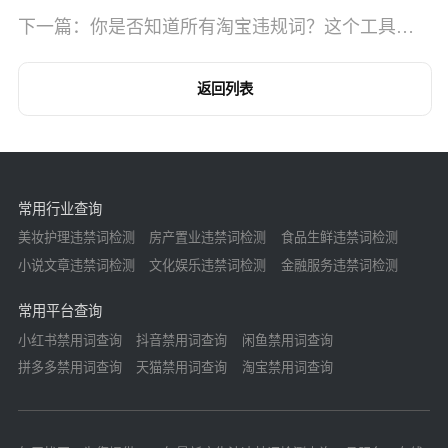
下一篇：你是否知道所有淘宝违规词？这个工具可
以帮你轻松查询
返回列表
常用行业查询
美妆护理违禁词检测
房产置业违禁词检测
食品生鲜违禁词检测
小说文章违禁词检测
文化娱乐违禁词检测
金融服务违禁词检测
常用平台查询
小红书禁用词查询
抖音禁用词查询
闲鱼禁用词查询
拼多多禁用词查询
天猫禁用词查询
淘宝禁用词查询