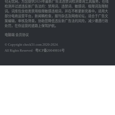
句无忧网，为您提供2024年最新广告法违禁词检测查询工具服务，在线
检测并过滤违反新广告法的：禁用词、违禁词、敏感词、极限词及限制
词。词库包含给类禁用极限敏感违规词，并在不断更新完善中。适用大
部分电商运营平台，新闻稿检查，报刊杂志及网络论坛，适合于广告文
案编辑，审核及筛查。协助您降低违反新广告法的风险，减少遭遇行政
处罚，在你运营的道路上保驾护航。
电脑端
会员协议
© Copyright check51.com 2020-2024.
All Rights Reserved · 粤ICP备20049816号