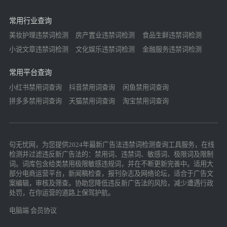
常用行业查询
美妆护理违禁词检测
房产置业违禁词检测
食品生鲜违禁词检测
小说文章违禁词检测
文化娱乐违禁词检测
金融服务违禁词检测
常用平台查询
小红书禁用词查询
抖音禁用词查询
闲鱼禁用词查询
拼多多禁用词查询
天猫禁用词查询
淘宝禁用词查询
句无忧网，为您提供2024年最新广告法违禁词检测查询工具服务，在线
检测并过滤违反新广告法的：禁用词、违禁词、敏感词、极限词及限制
词。词库包含给类禁用极限敏感违规词，并在不断更新完善中。适用大
部分电商运营平台，新闻稿检查，报刊杂志及网络论坛，适合于广告文
案编辑，审核及筛查。协助您降低违反新广告法的风险，减少遭遇行政
处罚，在你运营的道路上保驾护航。
电脑端
会员协议