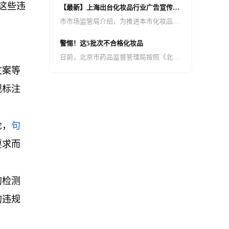
这些违
【最新】上海出台化妆品行业广告宣传合
义或不完整的内容，并插入诱导性小程序
规指引
市市场监管局介绍，为推进本市化妆品产
卡片、图片、文字链接，引导用户点击跳
业健康规范发展，发挥广告对化妆品品牌
转至无关或无效页面进行广告诱骗点击。
警惕！这5批次不合格化妆品
建设的作用，日前，上海市市场监管局、
这种违规导流行为损害用户的阅读体验，
日前，北京市药品监督管理局按照《北京
上海市药品监管局根据《广告法》《化妆
骗取广告收益，严重扰乱了平台的健康生
文案等
市2023年药品（含药包材）、医疗器械、
品监督管理条例》等法律法规以及化妆品
态。
化妆品质量抽查检验工作实施方案》，组
规标注
广告监管执法实践，联合制定出台《上海
织对全市化妆品生产环节（含注册人、备
市化妆品行业广告宣传合规指引》。
案人、境内责任人）及互联网开展了监督
抽检工作，共完成监督抽检1600批。现将
论，
句
已核查过的5批次不合格产品（详见附
要求而
件）予以公告。
的检测
的违规