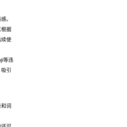
质感。
以根据
后续使
i等违
、吸引
录和词
你还可