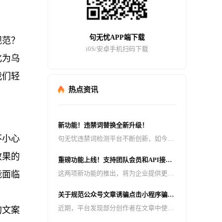
句无忧APP端下载
规范？
i0S/安卓手机扫码下载
化为乌
我们轻
热点资讯
新功能！违禁词替换全新升级！
不小心
句无忧违禁词检测平台不断创新，如今迎
来了重大升级 —— 检测出来的违禁词可
效果的
重磅功能上线！支持团队会员和API接
以一键替换成拼音、同音词、emoji 表
口，助力企业高效管理与智能检测！
能面临
这两项新功能的推出，将为企业提供更加
情、火星文、* 号等多种形式！
高效、便捷的违禁词检测服务，助力企业
关于规范公众号文章诱骗点击小程序骗取
轻松应对内容合规挑战。
广告收益行为的公告
近期，平台发现部分创作者在文章中使用
的文案
不完全或擦边的标题、擦边的封面和无意