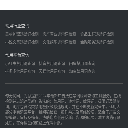
常用行业查询
美妆护理违禁词检测
房产置业违禁词检测
食品生鲜违禁词检测
小说文章违禁词检测
文化娱乐违禁词检测
金融服务违禁词检测
常用平台查询
小红书禁用词查询
抖音禁用词查询
闲鱼禁用词查询
拼多多禁用词查询
天猫禁用词查询
淘宝禁用词查询
句无忧网，为您提供2024年最新广告法违禁词检测查询工具服务，在线
检测并过滤违反新广告法的：禁用词、违禁词、敏感词、极限词及限制
词。词库包含给类禁用极限敏感违规词，并在不断更新完善中。适用大
部分电商运营平台，新闻稿检查，报刊杂志及网络论坛，适合于广告文
案编辑，审核及筛查。协助您降低违反新广告法的风险，减少遭遇行政
处罚，在你运营的道路上保驾护航。