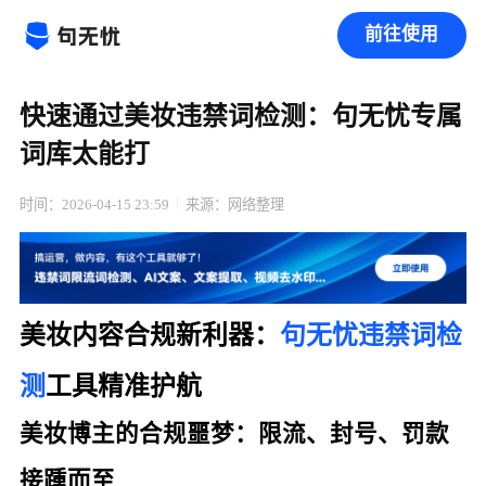
前往使用
快速通过美妆违禁词检测：句无忧专属
词库太能打
时间：2026-04-15 23:59
来源：网络整理
美妆内容合规新利器：
句无忧
违禁词检
测
工具精准护航
美妆博主的合规噩梦：限流、封号、罚款
接踵而至