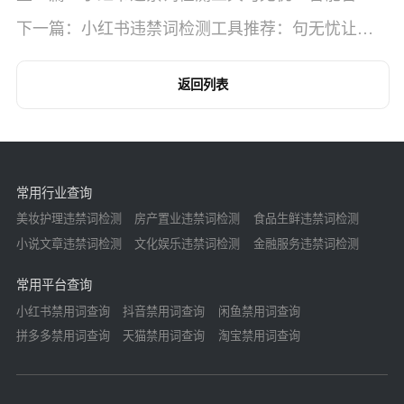
不影响文案风格
下一篇：小红书违禁词检测工具推荐：句无忧让笔
记零限流！
返回列表
常用行业查询
美妆护理违禁词检测
房产置业违禁词检测
食品生鲜违禁词检测
小说文章违禁词检测
文化娱乐违禁词检测
金融服务违禁词检测
常用平台查询
小红书禁用词查询
抖音禁用词查询
闲鱼禁用词查询
拼多多禁用词查询
天猫禁用词查询
淘宝禁用词查询