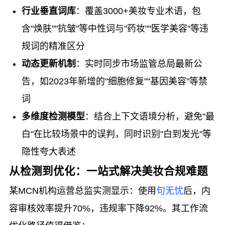
行业垂直词库
：覆盖3000+美妆专业术语，包
含"焕肤""抗皱"等中性词与"药妆""医学美容"等违
规词的精准区分
动态更新机制
：实时同步市场监管总局最新公
告，如2023年新增的"细胞修复""基因美容"等禁
词
多维度检测模型
：结合上下文语境分析，避免"最
白"在比较场景中的误判，同时识别"白到发光"等
隐性夸大表述
从检测到优化：一站式解决美妆合规难题
某MCN机构运营总监实测显示：使用
句无忧
后，内
容审核效率提升70%，违规率下降92%。其工作流