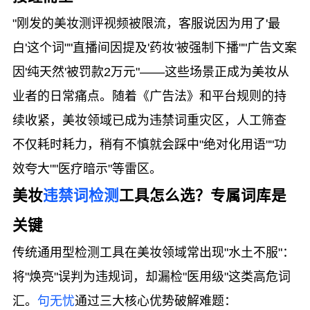
"刚发的美妆测评视频被限流，客服说因为用了'最
白'这个词""直播间因提及'药妆'被强制下播""广告文案
因'纯天然'被罚款2万元"——这些场景正成为美妆从
业者的日常痛点。随着《广告法》和平台规则的持
续收紧，美妆领域已成为违禁词重灾区，人工筛查
不仅耗时耗力，稍有不慎就会踩中"绝对化用语""功
效夸大""医疗暗示"等雷区。
美妆
违禁词检测
工具怎么选？专属词库是
关键
传统通用型检测工具在美妆领域常出现"水土不服"：
将"焕亮"误判为违规词，却漏检"医用级"这类高危词
汇。
句无忧
通过三大核心优势破解难题：