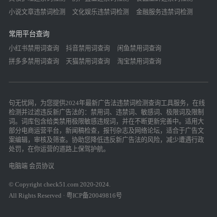
小说文章违禁词检测
文化娱乐违禁词检测
金融服务违禁词检测
常用平台查询
小红书禁用词查询
抖音禁用词查询
闲鱼禁用词查询
拼多多禁用词查询
天猫禁用词查询
淘宝禁用词查询
句无忧网，为您提供2024年最新广告法违禁词检测查询工具服务，在线
检测并过滤违反新广告法的：禁用词、违禁词、敏感词、极限词及限制
词。词库包含给类禁用极限敏感违规词，并在不断更新完善中。适用大
部分电商运营平台，新闻稿检查，报刊杂志及网络论坛，适合于广告文
案编辑，审核及筛查。协助您降低违反新广告法的风险，减少遭遇行政
处罚，在你运营的道路上保驾护航。
电脑端
会员协议
© Copyright check51.com 2020-2024.
All Rights Reserved · 粤ICP备20049816号