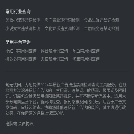
常用行业查询
美妆护理违禁词检测
房产置业违禁词检测
食品生鲜违禁词检测
小说文章违禁词检测
文化娱乐违禁词检测
金融服务违禁词检测
常用平台查询
小红书禁用词查询
抖音禁用词查询
闲鱼禁用词查询
拼多多禁用词查询
天猫禁用词查询
淘宝禁用词查询
句无忧网，为您提供2024年最新广告法违禁词检测查询工具服务，在线
检测并过滤违反新广告法的：禁用词、违禁词、敏感词、极限词及限制
词。词库包含给类禁用极限敏感违规词，并在不断更新完善中。适用大
部分电商运营平台，新闻稿检查，报刊杂志及网络论坛，适合于广告文
案编辑，审核及筛查。协助您降低违反新广告法的风险，减少遭遇行政
处罚，在你运营的道路上保驾护航。
电脑端
会员协议